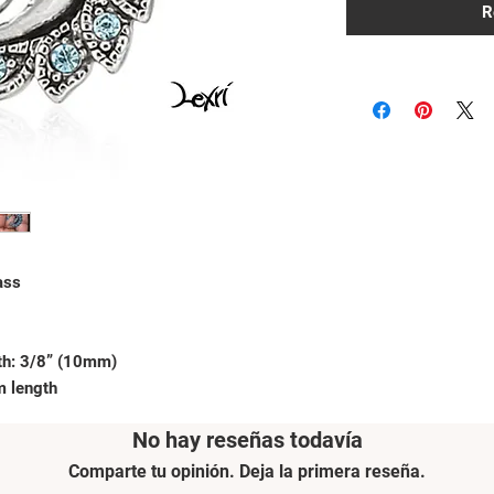
R
ass
th: 3/8” (10mm)
m length
No hay reseñas todavía
Comparte tu opinión. Deja la primera reseña.