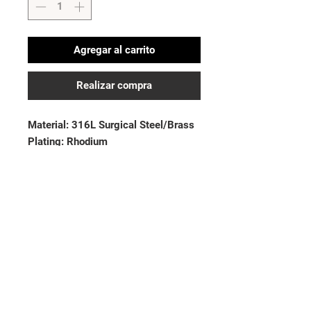
Agregar al carrito
Realizar compra
Material: 316L Surgical Steel/Brass

Plating: Rhodium

Stone Material: Crystals
No hay reseñas todavía
Comparte tu opinión. Deja la primera
reseña.
Dejar una reseña