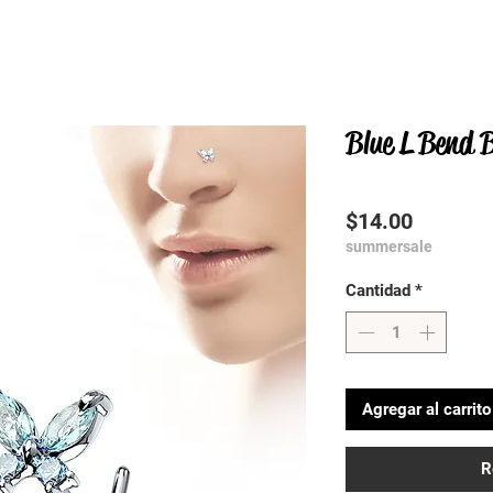
Blue L Bend B
Precio
$14.00
summersale
Cantidad
*
Agregar al carrito
R