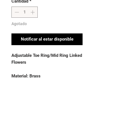
Cantidad
*
Agotado
Notificar al estar disponible
Adjustable Toe Ring/Mid Ring Linked 
Flowers

Material: Brass

Plating: Rhodium

Width: 0.18" (4.5mm)
No hay reseñas todavía
Comparte tu opinión. Deja la primera