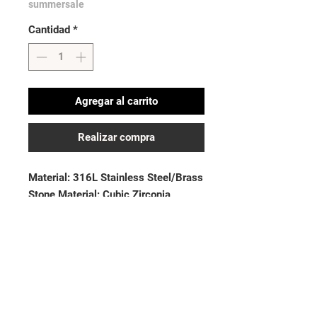
summersale
Cantidad
*
Agregar al carrito
Realizar compra
Material: 316L Stainless Steel/Brass
Stone Material: Cubic Zirconia
Thickness: 14GA (1.6mm)| Length:
3/8” (10mm)
No hay reseñas todavía