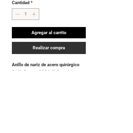
Cantidad
*
Agregar al carrito
Realizar compra
Anillo de nariz de acero quirúrgico 
316L Grosor: 20GA (0,8 mm) | 
Longitud: 5/16 "(8 mm)
No hay reseñas todavía
Comparte tu opinión. Deja la primera
reseña.