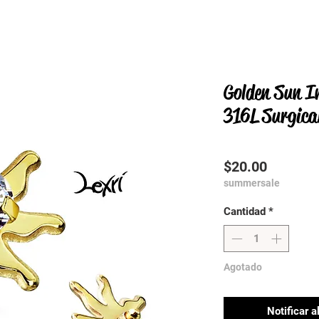
Golden Sun I
316L Surgica
Precio
$20.00
summersale
Cantidad
*
Agotado
Notificar a