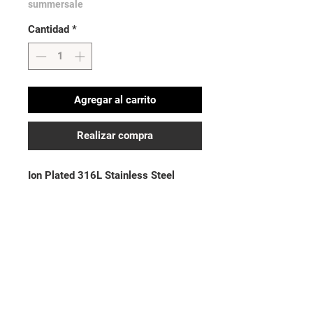
summersale
Cantidad
*
Agregar al carrito
Realizar compra
Ion Plated 316L Stainless Steel
Thickness: 14GA (1.6mm)| Length:
3/8” (10mm)
No hay reseñas todavía
Comparte tu opinión. Deja la primera
reseña.