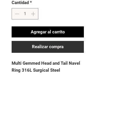
Cantidad
*
Agregar al carrito
Realizar compra
Multi Gemmed Head and Tail Navel 
Ring 316L Surgical Steel

Thickness: 14GA (1.6mm)| Length: 
3/8” (10mm)
No hay reseñas todavía
Comparte tu opinión. Deja la primera
reseña.