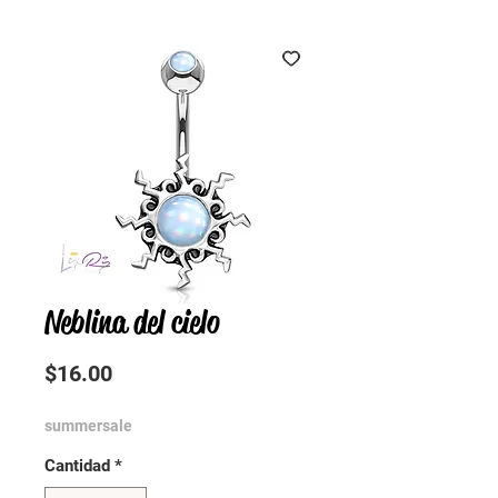
Neblina del cielo
Precio
$16.00
summersale
Cantidad
*