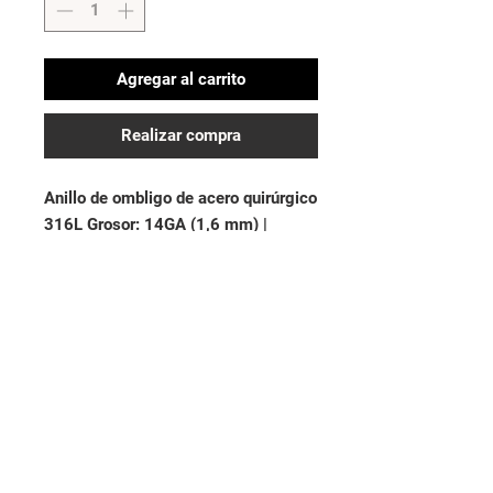
Agregar al carrito
Realizar compra
Anillo de ombligo de acero quirúrgico 
316L Grosor: 14GA (1,6 mm) | 
Longitud: 3/8 "(10 mm)
No hay reseñas todavía
Comparte tu opinión. Deja la primera
reseña.
Dejar una reseña